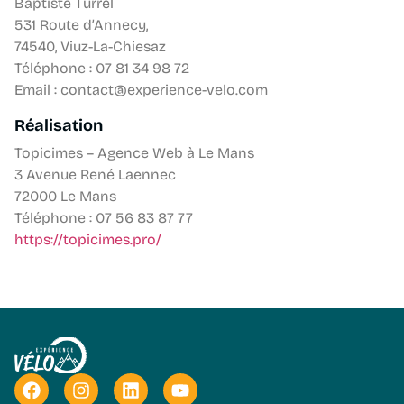
Baptiste Turrel
531 Route d’Annecy,
74540, Viuz-La-Chiesaz
Téléphone : 07 81 34 98 72
Email : contact@experience-velo.com
Réalisation
Topicimes – Agence Web à Le Mans
3 Avenue René Laennec
72000 Le Mans
Téléphone : 07 56 83 87 77
https://topicimes.pro/