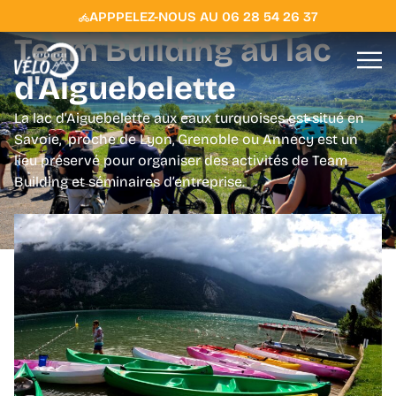
APPPELEZ-NOUS AU 06 28 54 26 37
Team Building au lac
d'Aiguebelette
La lac d’Aiguebelette aux eaux turquoises est situé en
Savoie, proche de Lyon, Grenoble ou Annecy est un
lieu préservé pour organiser des activités de Team
Building et séminaires d’entreprise.