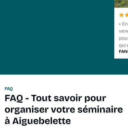
« En
vend
pour
qui 
FAN
FAQ
FAQ - Tout savoir pour
organiser votre séminaire
à Aiguebelette